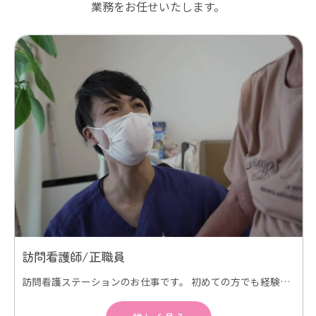
業務をお任せいたします。
訪問看護師/正職員
訪問看護ステーションのお仕事です。 初めての方でも経験豊富な看護師が同行訪問し、丁寧に指導します。 精神科訪問看護研修などの外部研修にも積極的に参加します。 スキルアップにより昇給もあり。 オンコールあり。(オンコール対応ありの場合オンコール手当支給) 電動自転車などで訪問看護利用者様のご自宅にうかがい、在宅看護サービスを提供します。ご利用者様は退院後のケアが必要な方、点滴・褥瘡処置・熱傷外傷の処置や、ターミナルケアの方々が中心となります。また、難病、精神科訪問看護、も実施しています。 訪問看護が初めての方でもベテラン訪問看護師が同行訪問してスキルアップをサポートしますので、安心して働いていただけます。