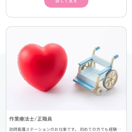
詳しく見る
作業療法士/正職員
訪問看護ステーションのお仕事です。 初めての方でも経験豊富なスタッフが同行訪問し、丁寧に指導します。 初期研修や学会などの外部研修にも積極的に参加します。 スキルアップにより昇給もあり。 次事業所開設の管理者候補も目指せます。 電動自転車などで訪問看護利用者様のご自宅にうかがい、在宅看護/リハビリテーションサービスを提供します。ご利用者様は退院後のケアが必要な方、ターミナルケアの方々が中心となります。また、難病、精神科訪問看護、も実施しています。 訪問看護が初めての方でも同行訪問してスキルアップをサポートしますので、安心して働いていただけます。