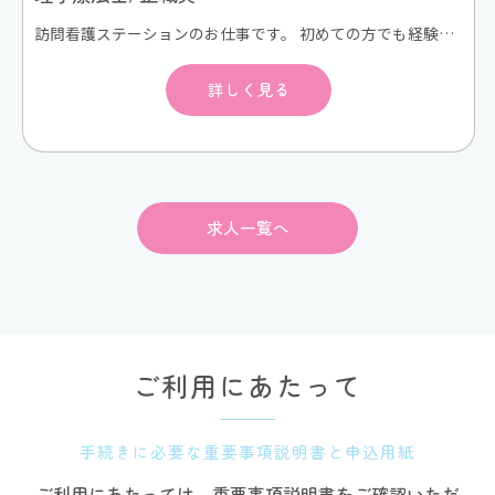
訪問看護ステーションのお仕事です。 初めての方でも経験豊富なスタッフが同行訪問し、丁寧に指導します。 初期研修や学会などの外部研修にも積極的に参加します。 スキルアップにより昇給もあり。 次事業所開設の管理者候補も目指せます。 電動自転車などで訪問看護利用者様のご自宅にうかがい、在宅看護/リハビリテーションサービスを提供します。ご利用者様は退院後のケアが必要な方、ターミナルケアの方々が中心となります。また、難病も実施しています。 訪問看護が初めての方でも同行訪問してスキルアップをサポートしますので、安心して働いていただけます。
詳しく見る
求人一覧へ
ご利用にあたって
手続きに必要な重要事項説明書と申込用紙
ご利用にあたっては、重要事項説明書をご確認いただ