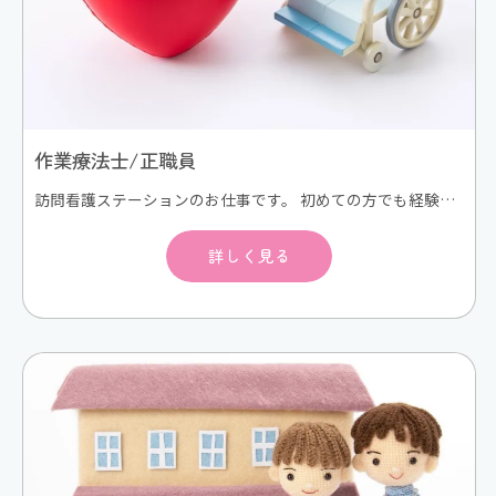
お問い合わせはこちら
作業療法士/正職員
訪問看護ステーションのお仕事です。 初めての方でも経験豊富なスタッフが同行訪問し、丁寧に指導します。 初期研修や学会などの外部研修にも積極的に参加します。 スキルアップにより昇給もあり。 次事業所開設の管理者候補も目指せます。 電動自転車などで訪問看護利用者様のご自宅にうかがい、在宅看護/リハビリテーションサービスを提供します。ご利用者様は退院後のケアが必要な方、ターミナルケアの方々が中心となります。また、難病、精神科訪問看護、も実施しています。 訪問看護が初めての方でも同行訪問してスキルアップをサポートしますので、安心して働いていただけます。
詳しく見る