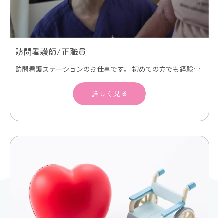
訪問看護師/正職員
訪問看護ステーションのお仕事です。 初めての方でも経験豊富な看護師が同行訪問し、丁寧に指導します。 精神科訪問看護研修などの外部研修にも積極的に参加します。 スキルアップにより昇給もあり。 オンコールあり。(オンコール対応ありの場合オンコール手当支給) 電動自転車などで訪問看護利用者様のご自宅にうかがい、在宅看護サービスを提供します。ご利用者様は退院後のケアが必要な方、点滴・褥瘡処置・熱傷外傷の処置や、ターミナルケアの方々が中心となります。また、難病、精神科訪問看護、も実施しています。 訪問看護が初めての方でもベテラン訪問看護師が同行訪問してスキルアップをサポートしますので、安心して働いていただけます。
詳しく見る