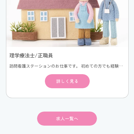
理学療法士/正職員
訪問看護ステーションのお仕事です。 初めての方でも経験豊富なスタッフが同行訪問し、丁寧に指導します。 初期研修や学会などの外部研修にも積極的に参加します。 スキルアップにより昇給もあり。 次事業所開設の管理者候補も目指せます。 電動自転車などで訪問看護利用者様のご自宅にうかがい、在宅看護/リハビリテーションサービスを提供します。ご利用者様は退院後のケアが必要な方、ターミナルケアの方々が中心となります。また、難病も実施しています。 訪問看護が初めての方でも同行訪問してスキルアップをサポートしますので、安心して働いていただけます。
詳しく見る
求人一覧へ