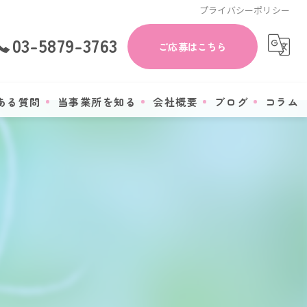
プライバシーポリシー
03-5879-3763
ご応募はこちら
ある質問
当事業所を知る
会社概要
ブログ
コラム
作業療法士
漫画特集
理学療法士
正社員
非常勤
転職