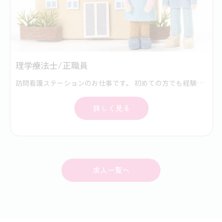
理学療法士/正職員
訪問看護ステーションのお仕事です。 初めての方でも経験豊富なスタッフが同行訪問し、丁寧に指導します。 初期研修や学会などの外部研修にも積極的に参加します。 スキルアップにより昇給もあり。 次事業所開設の管理者候補も目指せます。 電動自転車などで訪問看護利用者様のご自宅にうかがい、在宅看護/リハビリテーションサービスを提供します。ご利用者様は退院後のケアが必要な方、ターミナルケアの方々が中心となります。また、難病も実施しています。 訪問看護が初めての方でも同行訪問してスキルアップをサポートしますので、安心して働いていただけます。
詳しく見る
求人一覧へ