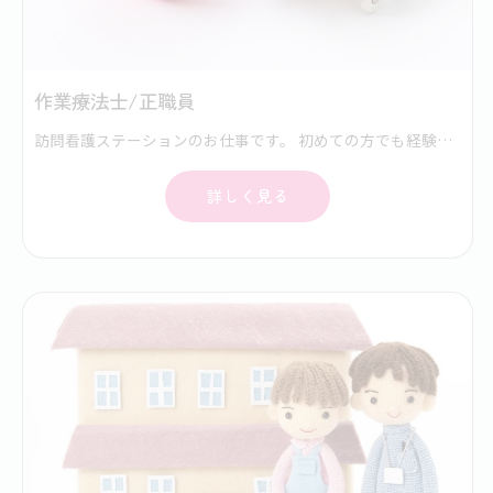
作業療法士/正職員
訪問看護ステーションのお仕事です。 初めての方でも経験豊富なスタッフが同行訪問し、丁寧に指導します。 初期研修や学会などの外部研修にも積極的に参加します。 スキルアップにより昇給もあり。 次事業所開設の管理者候補も目指せます。 電動自転車などで訪問看護利用者様のご自宅にうかがい、在宅看護/リハビリテーションサービスを提供します。ご利用者様は退院後のケアが必要な方、ターミナルケアの方々が中心となります。また、難病、精神科訪問看護、も実施しています。 訪問看護が初めての方でも同行訪問してスキルアップをサポートしますので、安心して働いていただけます。
詳しく見る