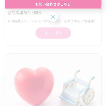
お問い合わせはこちら
訪問看護師/正職員
お問い合わせはこちら
訪問看護ステーションのお仕事です。 初めての方でも経験豊富な看護師が同行訪問し、丁寧に指導します。 精神科訪問看護研修などの外部研修にも積極的に参加します。 スキルアップにより昇給もあり。 オンコールあり。(オンコール対応ありの場合オンコール手当支給) 電動自転車などで訪問看護利用者様のご自宅にうかがい、在宅看護サービスを提供します。ご利用者様は退院後のケアが必要な方、点滴・褥瘡処置・熱傷外傷の処置や、ターミナルケアの方々が中心となります。また、難病、精神科訪問看護、も実施しています。 訪問看護が初めての方でもベテラン訪問看護師が同行訪問してスキルアップをサポートしますので、安心して働いていただけます。
詳しく見る