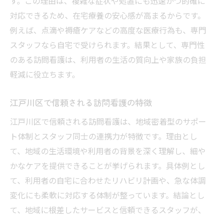
す。この理由は、複雑な症状や処置にも迅速かつ的確に
訪問看護利用者が多い江戸川区の理由
対応できるため、在宅療養の安心感が高まるからです。
訪問看護と地域福祉活動のつながりを解説
例えば、点滴や褥瘡ケアなどの高度な医療行為も、専門
江戸川区で選ばれる訪問看護のポイント
スタッフなら自宅で受けられます。結果として、専門性
のある訪問看護は、利用者の生活の質向上や家族の負担
地域特性に合わせた訪問看護の工夫とは
軽減に役立ちます。
質の高い訪問看護を支える現場スタッフの役割
訪問看護スタッフの日常業務を具体的に紹
江戸川区で信頼される訪問看護の特徴
介
江戸川区で信頼される訪問看護は、地域密着型のサポー
現場で大切な訪問看護スタッフのコミュニ
ト体制とスタッフ同士の連携力が特徴です。理由とし
ケーション
て、地域の生活環境や利用者の背景を深く理解し、細や
質の高い訪問看護を支えるチーム体制とは
かなケアを提供できることが挙げられます。具体例とし
スタッフ間の連携が訪問看護の質を左右す
て、利用者の自宅に合わせたリハビリ計画や、急な体調
る
変化にも柔軟に対応する体制が整っています。結論とし
訪問看護スタッフの役割分担と強みの活か
て、地域に根差したサービスと信頼できるスタッフが、