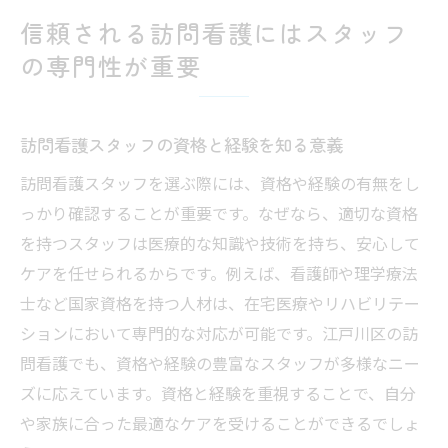
多職種連携が訪問看護の質に与える影響と
信頼される訪問看護にはスタッフ
は
の専門性が重要
スタッフ同士の情報共有が安心につながる
仕組み
訪問看護スタッフの資格と経験を知る意義
訪問看護におけるチームケアの具体的な事
例
訪問看護スタッフを選ぶ際には、資格や経験の有無をし
医師や福祉職と連携する訪問看護の強み
っかり確認することが重要です。なぜなら、適切な資格
連携力を活かす訪問看護スタッフの役割
を持つスタッフは医療的な知識や技術を持ち、安心して
ケアを任せられるからです。例えば、看護師や理学療法
納得できる訪問看護選びに必要なポイントまと
士など国家資格を持つ人材は、在宅医療やリハビリテー
め
ションにおいて専門的な対応が可能です。江戸川区の訪
訪問看護選びで大切な基準を振り返る
問看護でも、資格や経験の豊富なスタッフが多様なニー
信頼できる訪問看護スタッフの特徴とは
ズに応えています。資格と経験を重視することで、自分
納得できる訪問看護の選び方を実践しよう
や家族に合った最適なケアを受けることができるでしょ
家族と一緒に考える訪問看護の選択ポイン