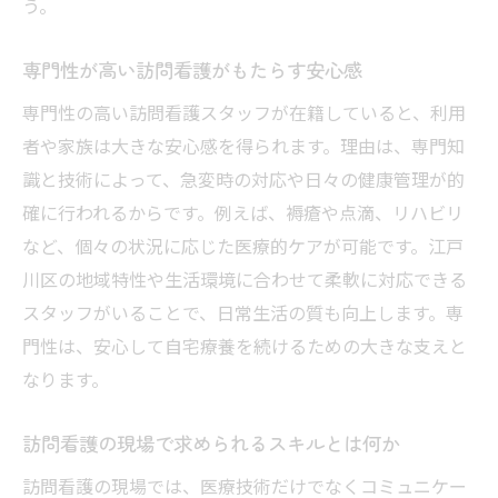
う。
ト
安心して任せられる訪問看護のポイント解
専門性が高い訪問看護がもたらす安心感
説
専門性の高い訪問看護スタッフが在籍していると、利用
訪問看護で充実した自宅療養を実現するた
者や家族は大きな安心感を得られます。理由は、専門知
めに
識と技術によって、急変時の対応や日々の健康管理が的
確に行われるからです。例えば、褥瘡や点滴、リハビリ
など、個々の状況に応じた医療的ケアが可能です。江戸
川区の地域特性や生活環境に合わせて柔軟に対応できる
スタッフがいることで、日常生活の質も向上します。専
門性は、安心して自宅療養を続けるための大きな支えと
なります。
訪問看護の現場で求められるスキルとは何か
訪問看護の現場では、医療技術だけでなくコミュニケー