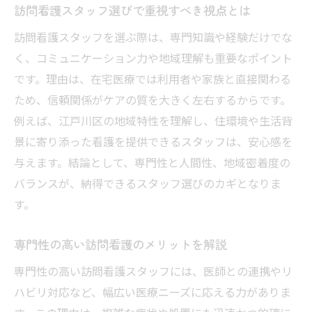
信頼される訪問看護にはスタッフの専門性が重
訪問看護スタッフ選びで重視すべき視点とは
要
訪問看護スタッフを選ぶ際は、専門知識や経験だけでな
訪問看護スタッフの資格と経験を知る意義
く、コミュニケーション力や地域理解も重要なポイント
専門性が高い訪問看護がもたらす安心感
です。理由は、在宅医療では利用者や家族と直接関わる
訪問看護の現場で求められるスキルとは何
ため、信頼関係がケアの質を大きく左右するからです。
か
例えば、江戸川区の地域特性を理解し、住環境や生活背
景に寄り添った看護を提供できるスタッフは、安心感を
スタッフ教育が訪問看護の質につながる理
与えます。結論として、専門性と人間性、地域密着度の
由
バランスが、納得できるスタッフ選びのカギとなりま
訪問看護スタッフの研修体制と継続学習
す。
選ぶべき訪問看護スタッフの特徴を解説
訪問看護を利用するなら江戸川区の特徴を知ろ
専門性の高い訪問看護のメリットを解説
う
専門性の高い訪問看護スタッフには、医師との連携やリ
江戸川区の訪問看護サービスの特徴を紹介
ハビリ対応など、幅広い医療ニーズに応える力がありま
地域に根差した訪問看護の支援体制を知る