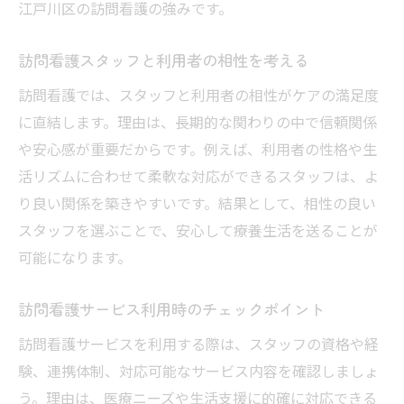
し方
江戸川区の訪問看護の強みです。
現場で求められる訪問看護の専門知識を知
る
訪問看護スタッフと利用者の相性を考える
自宅療養に役立つ訪問看護のサポート体制とは
訪問看護では、スタッフと利用者の相性がケアの満足度
訪問看護が自宅療養にもたらす安心感とは
に直結します。理由は、長期的な関わりの中で信頼関係
や安心感が重要だからです。例えば、利用者の性格や生
サポート体制が整った訪問看護の魅力を解
活リズムに合わせて柔軟な対応ができるスタッフは、よ
説
り良い関係を築きやすいです。結果として、相性の良い
訪問看護スタッフの役割による充実した支
スタッフを選ぶことで、安心して療養生活を送ることが
援
可能になります。
急変時にも対応できる訪問看護体制の重要
性
訪問看護サービス利用時のチェックポイント
家族を支える訪問看護のサポート内容を紹
訪問看護サービスを利用する際は、スタッフの資格や経
介
験、連携体制、対応可能なサービス内容を確認しましょ
リハビリにも強い訪問看護のサポート事例
う。理由は、医療ニーズや生活支援に的確に対応できる