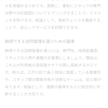
地域密着で受けられる訪問看護の魅力を紹介
かを見極めるためです。実際に、事前にスタッフの専門
地域密着型訪問看護の強みと安心感を解説
分野や対応範囲についてヒアリングすることで、ミスマ
訪問看護スタッフが地域の暮らしに寄り添
ッチを防げます。結論として、事前チェックを徹底する
う理由
ことで、安心してサービスを利用できます。
地域との連携で実現する訪問看護のメリッ
納得できる訪問看護を選ぶための基準
ト
訪問看護が地域福祉活動と協力する仕組み
納得できる訪問看護を選ぶには、専門性、地域密着度、
地域に信頼される訪問看護の特徴を知る
スタッフの人柄や連携力を基準にしましょう。理由は、
これらが利用者の満足度やケアの質に直結するからで
訪問看護スタッフと地域住民のつながりの
す。例えば、江戸川区で長く地域に根差している事業所
大切さ
や、スタッフ間の情報共有が活発なチームは、安心感が
訪問看護スタッフの連携が安心ケアの鍵になる
あります。結論として、複数の基準をもとに総合的に判
理由
断することが大切です。
訪問看護スタッフ間の連携が重要な理由を
解説