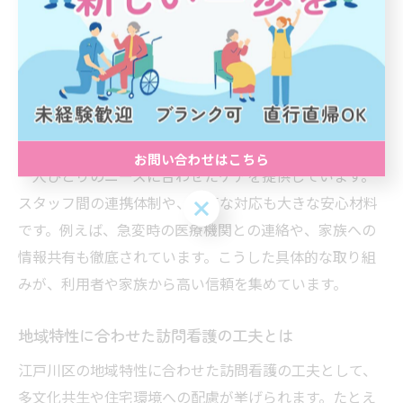
います。
江戸川区で選ばれる訪問看護のポイント
江戸川区で訪問看護が選ばれる理由は、スタッフの専門
性と人間性、そして地域密着のサポート力にあります。
経験豊富な看護師やリハビリスタッフが在籍し、利用者
お問い合わせはこちら
一人ひとりのニーズに合わせたケアを提供しています。
スタッフ間の連携体制や、迅速な対応も大きな安心材料
お問い合わせはこちら
です。例えば、急変時の医療機関との連絡や、家族への
情報共有も徹底されています。こうした具体的な取り組
みが、利用者や家族から高い信頼を集めています。
地域特性に合わせた訪問看護の工夫とは
江戸川区の地域特性に合わせた訪問看護の工夫として、
多文化共生や住宅環境への配慮が挙げられます。たとえ