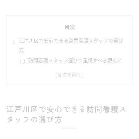
目次
江戸川区で安心できる訪問看護スタッフの選び
方
訪問看護スタッフ選びで重視すべき視点と
は
専門性の高い訪問看護のメリットを解説
江戸川区で信頼される訪問看護の特徴
訪問看護スタッフと利用者の相性を考える
江戸川区で安心できる訪問看護ス
訪問看護サービス利用時のチェックポイン
タッフの選び方
ト
納得できる訪問看護を選ぶための基準