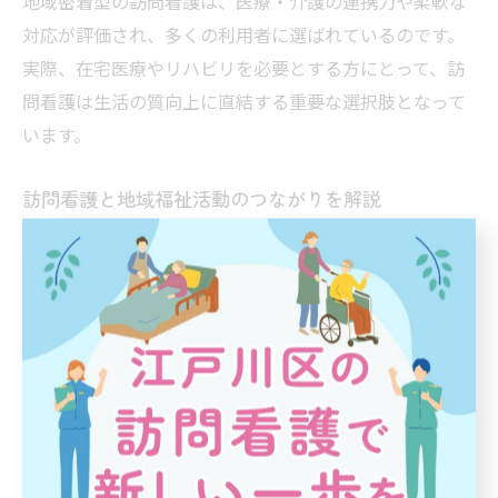
地域密着型の訪問看護は、医療・介護の連携力や柔軟な
対応が評価され、多くの利用者に選ばれているのです。
実際、在宅医療やリハビリを必要とする方にとって、訪
問看護は生活の質向上に直結する重要な選択肢となって
います。
訪問看護と地域福祉活動のつながりを解説
訪問看護は、地域福祉活動とも密接に連携しています。
江戸川区では、地域包括支援センターや民生委員、ボラ
ンティア団体と協力し、孤立防止や生活支援を強化して
います。例えば、定期的な見守りや健康相談、地域イベ
ントへの参加を通じて、利用者の社会的つながりを維持
する取り組みが行われています。これにより、医療面だ
けでなく生活全般に目を向けた包括的な支援が可能とな
り、地域全体で高齢者や療養者を支える体制が築かれて